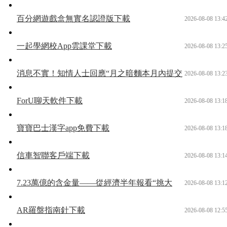
百分網遊戲盒無實名認證版下載
2026-08-08 13:4
一起學網校App雲課堂下載
2026-08-08 13:2
消息不實！知情人士回應“月之暗麵本月內提交
2026-08-08 13:2
IPO申請”
ForU聊天軟件下載
2026-08-08 13:1
寶寶巴士漢字app免費下載
2026-08-08 13:1
信車智聯客戶端下載
2026-08-08 13:1
7.23萬億的含金量——從經濟半年報看“挑大
2026-08-08 13:1
梁”的廣東擔當｜學習粵報
AR羅盤指南針下載
2026-08-08 12:5