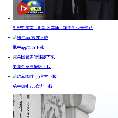
思想耀嶺南｜對話薛其坤：讓學生少走彎路
飛牛app官方下載
美團管家智能版下載
瑞幸咖啡app官方下載