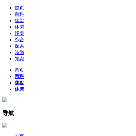
首页
百科
焦點
休閑
娛樂
綜合
探索
時尚
知識
首页
百科
焦點
休閑
导航