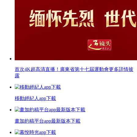
首次4K超高清直播！廣東省第十七屆運動會更多詳情披
露
移動經紀人app下載
畫加約稿平台app最新版本下載