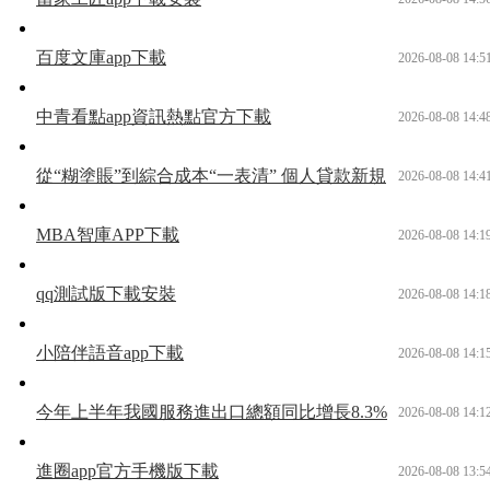
百度文庫app下載
2026-08-08 14:5
中青看點app資訊熱點官方下載
2026-08-08 14:4
從“糊塗賬”到綜合成本“一表清” 個人貸款新規
2026-08-08 14:4
今起落地
MBA智庫APP下載
2026-08-08 14:1
qq測試版下載安裝
2026-08-08 14:1
小陪伴語音app下載
2026-08-08 14:1
今年上半年我國服務進出口總額同比增長8.3%
2026-08-08 14:1
進圈app官方手機版下載
2026-08-08 13:5